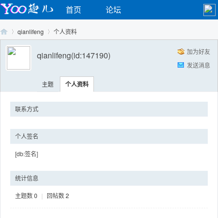
首页
论坛
qianlifeng
个人资料
加为好友
qianlifeng
(id:147190)
发送消息
Yo
›
›
主题
个人资料
联系方式
个人签名
[db:签名]
o
统计信息
主题数
0
|
回帖数
2