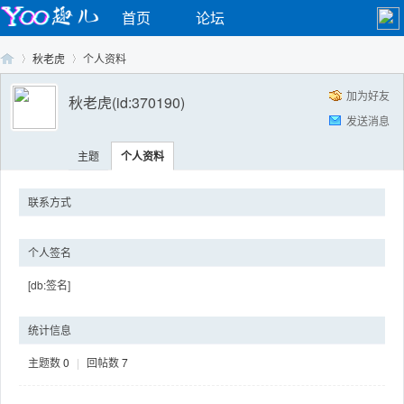
首页
论坛
秋老虎
个人资料
加为好友
秋老虎
(id:370190)
发送消息
Yo
›
›
主题
个人资料
联系方式
个人签名
[db:签名]
o
统计信息
主题数
0
|
回帖数
7