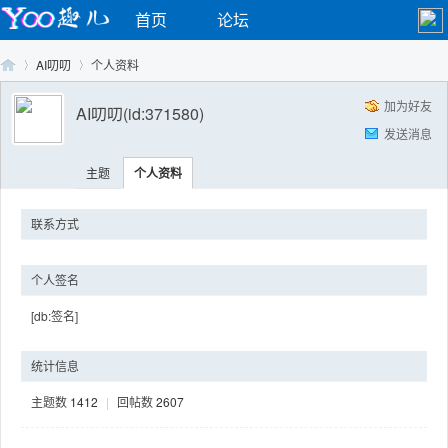
首页
论坛
AI叨叨
个人资料
加为好友
AI叨叨
(id:371580)
发送消息
Yo
›
›
主题
个人资料
联系方式
个人签名
[db:签名]
o
统计信息
主题数
1412
|
回帖数
2607