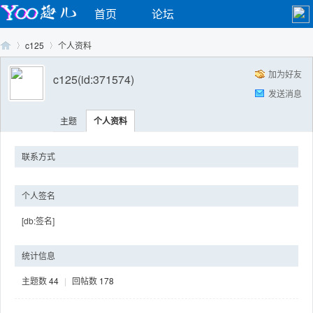
首页
论坛
c125
个人资料
加为好友
c125
(id:371574)
发送消息
Yo
›
›
主题
个人资料
联系方式
个人签名
[db:签名]
o
统计信息
主题数
44
|
回帖数
178