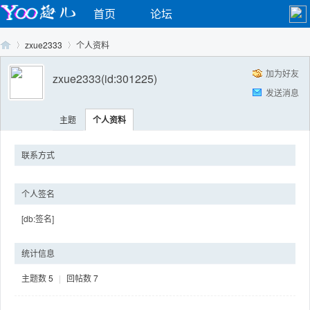
首页
论坛
zxue2333
个人资料
加为好友
zxue2333
(id:301225)
发送消息
Yo
›
›
主题
个人资料
联系方式
个人签名
[db:签名]
o
统计信息
主题数
5
|
回帖数
7