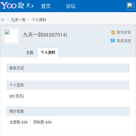
首页
论坛
九天一剑
个人资料
加为好友
九天一剑
(id:227314)
发送消息
Yo
›
›
主题
个人资料
联系方式
个人签名
[db:签名]
o
统计信息
主题数
426
|
回帖数
426