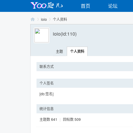
首页
论坛
ioio
个人资料
ioio
(id:110)
Yo
›
›
主题
个人资料
联系方式
个人签名
[db:签名]
o
统计信息
主题数
641
|
回帖数
509