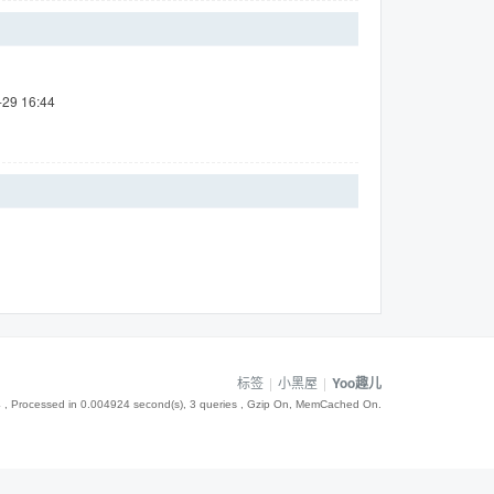
-29 16:44
标签
|
小黑屋
|
Yoo趣儿
4
, Processed in 0.004924 second(s), 3 queries , Gzip On, MemCached On.