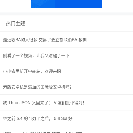
热门主题
最近收BA的人很多 交易了要立刻取消BA 教训
刚看了一个视频，让我又清醒了一下
小小农民新开中转站，欢迎来踩
港版安卓机是满血的国际版安卓机吗？
我 ThreeJSON 又回来了： V 友们批评得对！
继之前 5.4 的 “收口”之后， 5.6 Sol 好