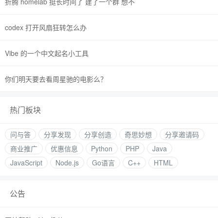
折腾 homelab 挺长时间了 建了一个群 想不
codex 打开风扇狂转怎么办
Vibe 的一个中文起名小工具
你们明天要去看周星驰的电影么？
热门板块
问与答
分享发现
分享创造
奇思妙想
分享邀请码
商业推广
优惠信息
Python
PHP
Java
JavaScript
Node.js
Go语言
C++
HTML
公告