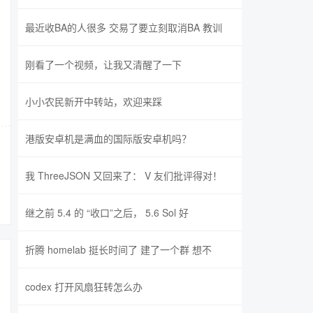
最近收BA的人很多 交易了要立刻取消BA 教训
刚看了一个视频，让我又清醒了一下
小小农民新开中转站，欢迎来踩
港版安卓机是满血的国际版安卓机吗？
我 ThreeJSON 又回来了： V 友们批评得对！
继之前 5.4 的 “收口”之后， 5.6 Sol 好
折腾 homelab 挺长时间了 建了一个群 想不
codex 打开风扇狂转怎么办