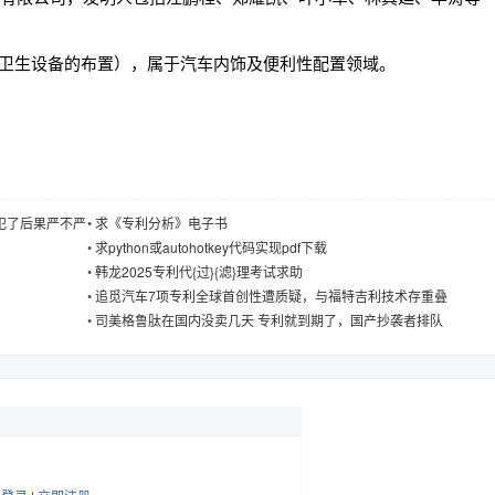
车辆上卫生设备的布置），属于汽车内饰及便利性配置领域。
犯了后果严不严
•
求《专利分析》电子书
•
求python或autohotkey代码实现pdf下载
•
韩龙2025专利代{过}{滤}理考试求助
•
追觅汽车7项专利全球首创性遭质疑，与福特吉利技术存重叠
•
司美格鲁肽在国内没卖几天 专利就到期了，国产抄袭者排队