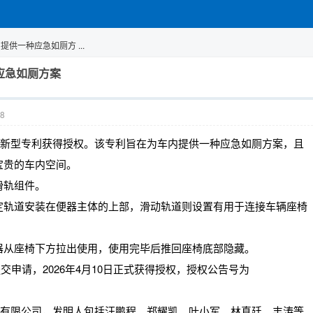
供一种应急如厕方 ...
应急如厕方案
8
用新型专利获得授权。该专利旨在为车内提供一种应急如厕方案，且
宝贵的车内空间。
滑轨组件。
定轨道安装在便器主体的上部，滑动轨道则设置有用于连接车辆座椅
器从座椅下方拉出使用，使用完毕后推回座椅底部隐藏。
提交申请，2026年4月10日正式获得授权，授权公告号为
车有限公司，发明人包括汪鹏程、郑耀凯、叶小军、林真廷、丰涛等