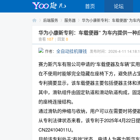
首页
论坛
后端服务
服务器
华为小康新专利：车载便器” 为车内提
华为小康新专利：车载便器” 为车内提供一种
查看
107
|
回复
0
Yo
›
›
›
全自动挂机赚钱
作者：
发布时间：2026-4-11 14:18:1
赛力斯汽车有限公司申请的“车载便器及车辆”实
在不使用时能够完全隐藏在座椅下方，避免挤占
专利摘要显示，该车载便器主要包括便器主体和
其中，滑轨组件由固定轨道和滑动轨道构成，固
的座椅连接结构。
o
通过滑轨的伸缩与收纳，用户可以在需要时将便
从专利法律状态来看，该专利于2025年4月22日
CN224104011U。
目前该专利处于“有效”状态，申请人为赛力斯汽