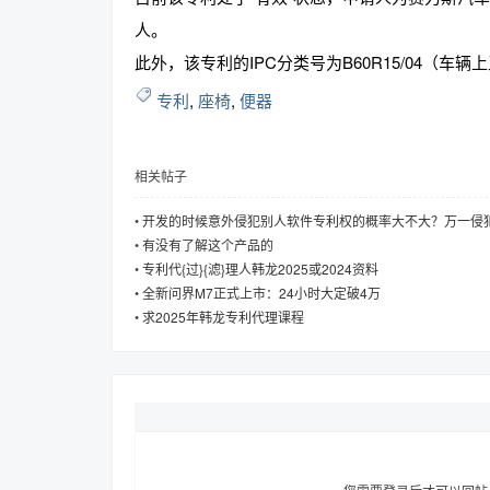
人。
此外，该专利的IPC分类号为B60R15/04（
专利
,
座椅
,
便器
趣
相关帖子
•
开发的时候意外侵犯别人软件专利权的概率大不大？万一侵
重？
•
有没有了解这个产品的
•
专利代{过}{滤}理人韩龙2025或2024资料
•
全新问界M7正式上市：24小时大定破4万
•
求2025年韩龙专利代理课程
儿